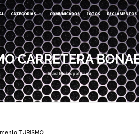
AL
CATEGORIAS
COMUNICADOS
FOTOS
REGLAMENTOS
MO CARRETERA BONA
Frad Metropolitana
amento TURISMO