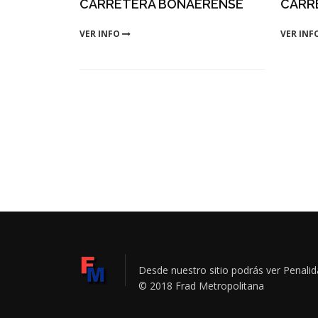
CARRETERA BONAERENSE
CARR
VER INFO
VER INF
Desde nuestro sitio podrás ver Penal
© 2018 Frad Metropolitana