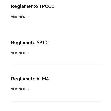
Reglamento TPCOB
VER INFO
Reglameto APTC
VER INFO
Reglameto ALMA
VER INFO