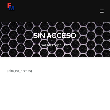
SIN ACCESO
Frad Metropolitana
[dlm_no_access]